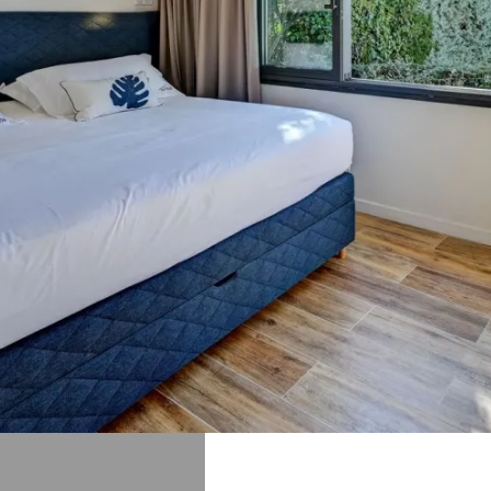
The View est une charmante
maison d’hôtes à Aix en
Provence, proposant des
prestations haut de gamme
et des chambres
confortables. Réservez votre
séjour, au calme, à Aix-en-
Provence, directement sur
notre site pour profiter du
meilleur tarif !