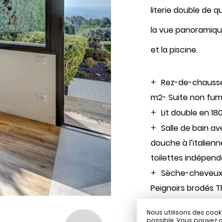
10
11
12
13
14
15
16
literie double de q
-
-
-
-
-
-
-
la vue panoramique 
17
18
19
20
21
22
23
-
-
-
-
-
-
-
et la piscine.
24
25
26
27
28
29
30
-
-
-
-
-
-
-
31
Rez-de-chauss
-
Meilleurs tarifs disponibles par jour, tous
m2- Suite non fu
hébergements confondus
Une erreur est survenue lors de la récupération des
Lit double en 1
données, la prévisualisation des prix est incomplète.
A partir de
-
Salle de bain a
douche à l’italienn
Site Officiel
Meilleur tarif garanti
toilettes indépen
Sèche-cheveux
Peignoirs brodés 
Nous utilisons des cook
possible. Vous pouvez c