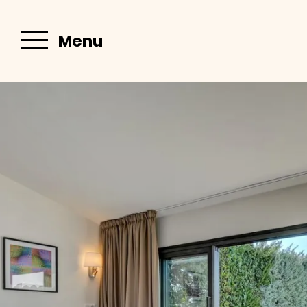
août
lun
mar
mer
jeu
ven
sam
dim
lun
mar
Menu
Mai
1
2
1
-
-
-
3
4
5
6
7
8
9
7
8
-
-
-
-
-
-
-
-
-
10
11
12
13
14
15
16
14
15
-
-
-
-
-
-
-
-
-
17
18
19
20
21
22
23
21
22
-
-
-
-
-
-
-
-
-
Vos séjours
24
25
26
27
28
29
30
28
29
-
-
-
-
-
-
-
-
-
31
à Aix-en-
-
Provence