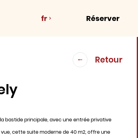
fr
Réserver
Retour
ely
Hébergement 1
2 Adultes, 0 Enfant, 0 Bébé
 la bastide principale, avec une entrée privative
 vue, cette suite moderne de 40 m2, offre une
Ajouter un