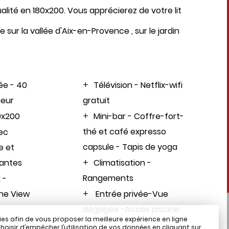
hébergement
ualité en 180x200. Vous apprécierez de votre lit
sur la vallée d'Aix-en-Provence , sur le jardin
Réserver
ée - 40
Télévision - Netflix-wifi
meur
gratuit
80x200
Mini-bar - Coffre-fort-
thé et café expresso
vec
capsule - Tapis de yoga
e et
dantes
Climatisation -
Rangements
 -
The View
Entrée privée-Vue
dégagée -Accès piscine
ies afin de vous proposer la meilleure expérience en ligne
hoisir d’empêcher l’utilisation de vos données en cliquant sur